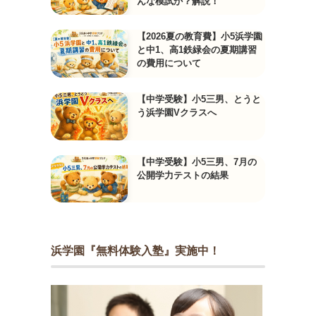
んな模試か？解説！
【2026夏の教育費】小5浜学園
と中1、高1鉄緑会の夏期講習
の費用について
【中学受験】小5三男、とうと
う浜学園Vクラスへ
【中学受験】小5三男、7月の
公開学力テストの結果
浜学園『無料体験入塾』実施中！