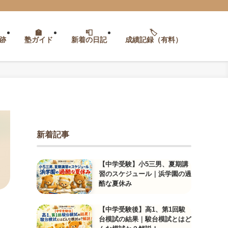
跡
塾ガイド
新着の日記
成績記録（有料）
新着記事
【中学受験】小5三男、夏期講
習のスケジュール｜浜学園の過
酷な夏休み
【中学受験後】高1、第1回駿
台模試の結果｜駿台模試とはど