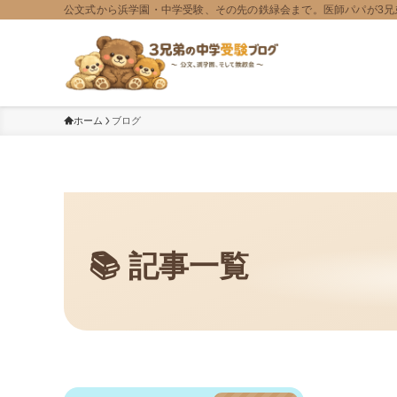
公文式から浜学園・中学受験、その先の鉄緑会まで。医師パパが3兄
ホーム
ブログ