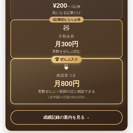
¥200
〜 /1記事
気になる記事だけ
2記事読むならお得
🧸
月額会員
月300円
実数をぜんぶ読む
🏆 ぜんぶ入り
🍵
相談室つき
月800円
実数ぜんぶ＋医師の父に相談できる
（浜学園の月謝の約1/100）
成績記録の案内を見る →