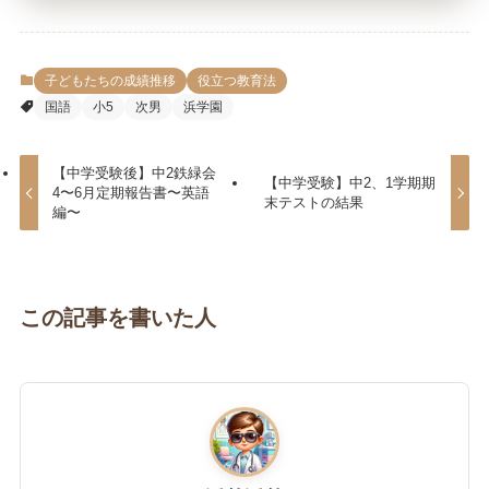
子どもたちの成績推移
役立つ教育法
国語
小5
次男
浜学園
【中学受験後】中2鉄緑会
【中学受験】中2、1学期期
4〜6月定期報告書〜英語
末テストの結果
編〜
この記事を書いた人