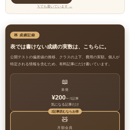
𝕏でも書いています →
🧸 成績記録
表では書けない成績の実数は、こちらに。
公開テストの偏差値の推移、クラスの上下、費用の実額。個人が
特定される情報を含むため、有料記事にだけ書いています。
📖
単発
¥200
〜 /1記事
気になる記事だけ
2記事読むならお得
🧸
月額会員