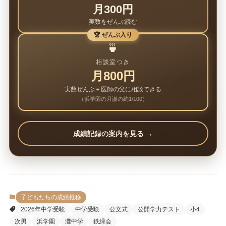
月300円
実数をぜんぶ読む
🏆 ぜんぶ入り
🍵
相談室つき
月800円
実数ぜんぶ＋医師の父に相談できる
（浜学園の月謝の約1/100）
成績記録の案内を見る →
子どもたちの成績推移
2026年中学受験
中学受験
公文式
公開学力テスト
小4
次男
浜学園
灘中学
鉄緑会