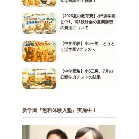
んな模試か？解説！
【2026夏の教育費】小5浜学園
と中1、高1鉄緑会の夏期講習
の費用について
【中学受験】小5三男、とうと
う浜学園Vクラスへ
【中学受験】小5三男、7月の
公開学力テストの結果
浜学園『無料体験入塾』実施中！