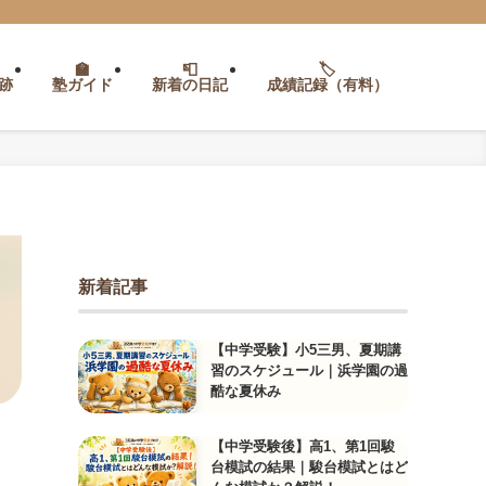
跡
塾ガイド
新着の日記
成績記録（有料）
新着記事
【中学受験】小5三男、夏期講
習のスケジュール｜浜学園の過
酷な夏休み
【中学受験後】高1、第1回駿
台模試の結果｜駿台模試とはど