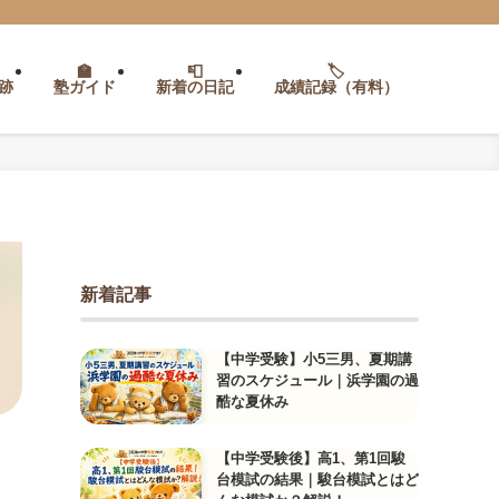
跡
塾ガイド
新着の日記
成績記録（有料）
新着記事
【中学受験】小5三男、夏期講
習のスケジュール｜浜学園の過
酷な夏休み
【中学受験後】高1、第1回駿
台模試の結果｜駿台模試とはど