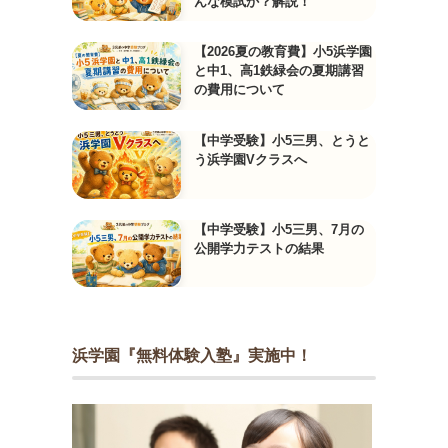
んな模試か？解説！
【2026夏の教育費】小5浜学園
と中1、高1鉄緑会の夏期講習
の費用について
【中学受験】小5三男、とうと
う浜学園Vクラスへ
【中学受験】小5三男、7月の
公開学力テストの結果
浜学園『無料体験入塾』実施中！