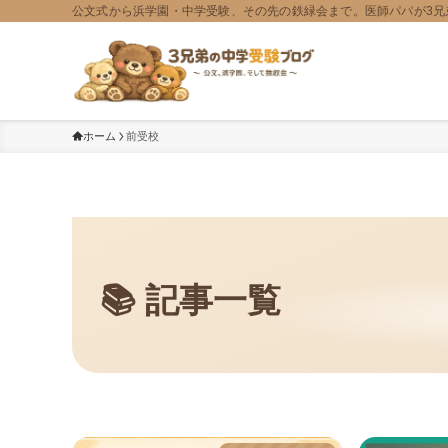
公文式から浜学園・中学受験、その先の鉄緑会まで。医師パパが3兄
ホーム
前受校