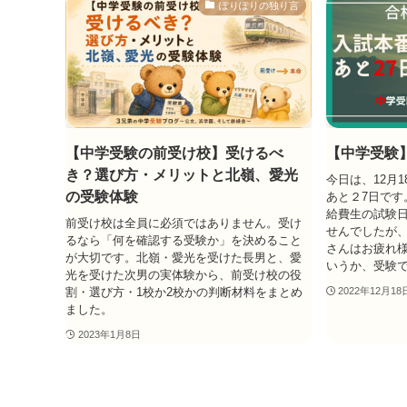
ぽりぽりの独り言
【中学受験の前受け校】受けるべ
【中学受験
き？選び方・メリットと北嶺、愛光
今日は、12月
の受験体験
あと２7日です
給費生の試験日
前受け校は全員に必須ではありません。受け
せんでしたが
るなら「何を確認する受験か」を決めること
さんはお疲れ様
が大切です。北嶺・愛光を受けた長男と、愛
いうか、受験で
光を受けた次男の実体験から、前受け校の役
割・選び方・1校か2校かの判断材料をまとめ
2022年12月18
ました。
2023年1月8日