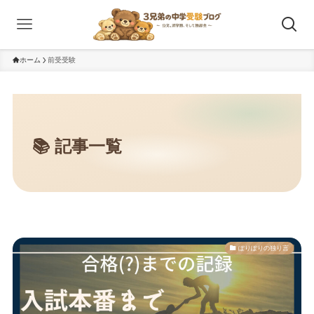
ホーム
前受受験
ぽりぽりの独り言