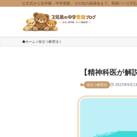
公文式から浜学園・中学受験、その先の鉄緑会まで。医師パパが3兄
ホーム
役立つ教育法
【精神科医が解
2022年9月1
役立つ教育法