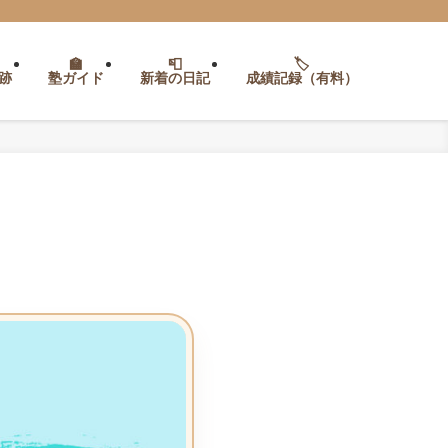
跡
塾ガイド
新着の日記
成績記録（有料）