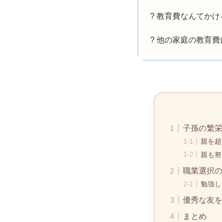
? 教育費なんてか
? 他の家庭の教育
子孫の繁
親を超
親も努
職業選択
勉強し
優秀な友
まとめ