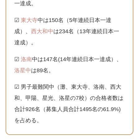
一達成。
☑
東大寺
中は150名（5年連続日本一達
成）、
西大和中
は234名（13年連続日本一
達成）。
☑
洛南
中は147名(14年連続日本一達成）、
洛星中
は89名。
☑ 男子最難関中（灘、東大寺、洛南、西大
和、甲陽、星光、洛星の7校）の合格者数は
合計926名（募集人員合計1495名の61.9%)
を占める。