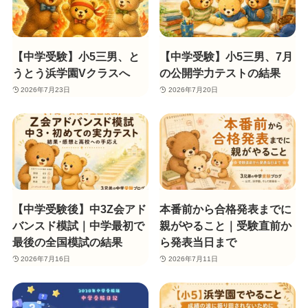
【中学受験】小5三男、と
【中学受験】小5三男、7月
うとう浜学園Vクラスへ
の公開学力テストの結果
2026年7月23日
2026年7月20日
【中学受験後】中3Z会アド
本番前から合格発表までに
バンスド模試｜中学最初で
親がやること｜受験直前か
最後の全国模試の結果
ら発表当日まで
2026年7月16日
2026年7月11日