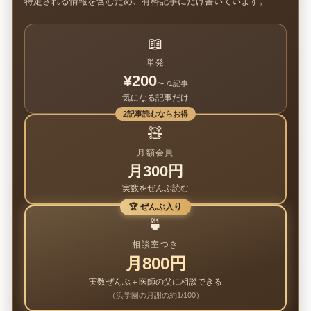
特定される情報を含むため、有料記事にだけ書いています。
📖
単発
¥200
〜 /1記事
気になる記事だけ
2記事読むならお得
🧸
月額会員
月300円
実数をぜんぶ読む
🏆 ぜんぶ入り
🍵
相談室つき
月800円
実数ぜんぶ＋医師の父に相談できる
（浜学園の月謝の約1/100）