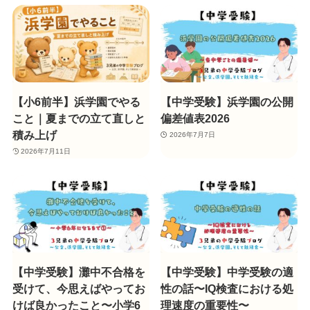
【小6前半】浜学園でやる
【中学受験】浜学園の公開
こと｜夏までの立て直しと
偏差値表2026
積み上げ
2026年7月7日
2026年7月11日
【中学受験】灘中不合格を
【中学受験】中学受験の適
受けて、今思えばやってお
性の話〜IQ検査における処
けば良かったこと〜小学6
理速度の重要性〜