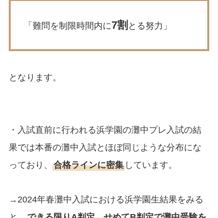
7割
「難問を制限時間内に
とる努力」
となります。
・入試直前に行われる浜学園の灘中プレ入試の結
果では本番の灘中入試とほぼ同じような分布にな
っており、
合格ラインに密集
しています。
→2024年春灘中入試における浜学園生結果をみる
と、
できる限りA判定、せめてB判定で灘中受験を