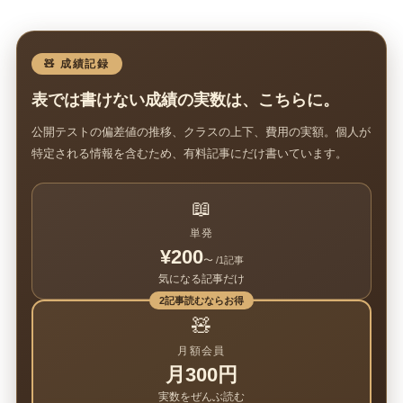
🧸 成績記録
表では書けない成績の実数は、こちらに。
公開テストの偏差値の推移、クラスの上下、費用の実額。個人が
特定される情報を含むため、有料記事にだけ書いています。
📖
単発
¥200
〜 /1記事
気になる記事だけ
2記事読むならお得
🧸
月額会員
月300円
実数をぜんぶ読む