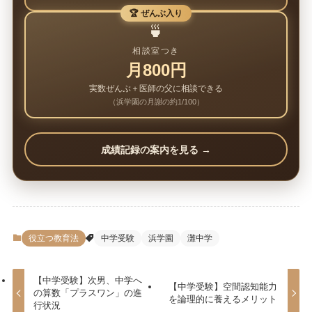
🏆 ぜんぶ入り
🍵
相談室つき
月800円
実数ぜんぶ＋医師の父に相談できる
（浜学園の月謝の約1/100）
成績記録の案内を見る →
役立つ教育法
中学受験
浜学園
灘中学
【中学受験】次男、中学へ
【中学受験】空間認知能力
の算数「プラスワン」の進
を論理的に養えるメリット
行状況