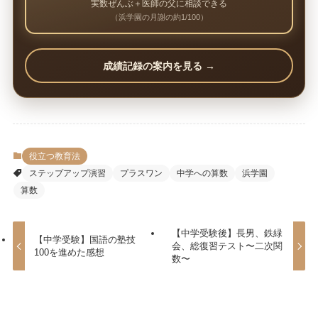
実数ぜんぶ＋医師の父に相談できる
（浜学園の月謝の約1/100）
成績記録の案内を見る →
役立つ教育法
ステップアップ演習
プラスワン
中学への算数
浜学園
算数
【中学受験後】長男、鉄緑
【中学受験】国語の塾技
会、総復習テスト〜二次関
100を進めた感想
数〜