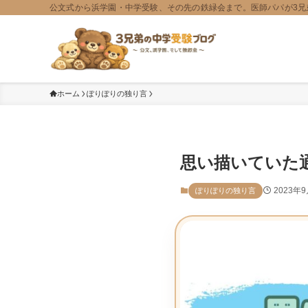
公文式から浜学園・中学受験、その先の鉄緑会まで。医師パパが3兄
ホーム
ぽりぽりの独り言
思い描いていた
2023年
ぽりぽりの独り言