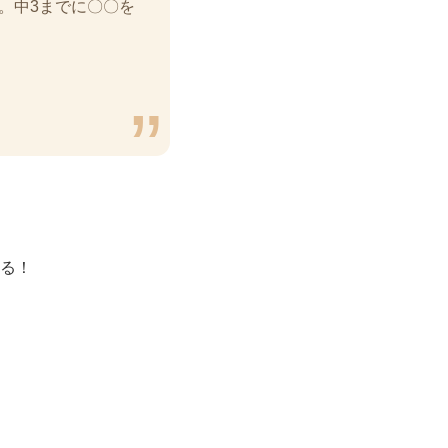
。中3までに〇〇を
せる！