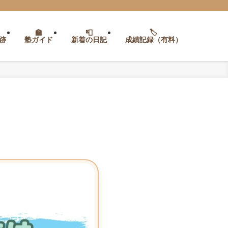
跡
塾ガイド
新着の日記
成績記録（有料）