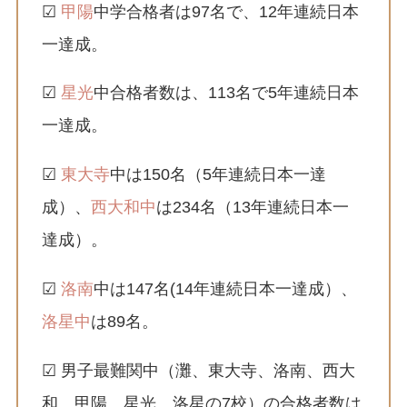
☑
甲陽
中学合格者は97名で、12年連続日本
一達成。
☑
星光
中合格者数は、113名で5年連続日本
一達成。
☑
東大寺
中は150名（5年連続日本一達
成）、
西大和中
は234名（13年連続日本一
達成）。
☑
洛南
中は147名(14年連続日本一達成）、
洛星中
は89名。
☑ 男子最難関中（灘、東大寺、洛南、西大
和、甲陽、星光、洛星の7校）の合格者数は