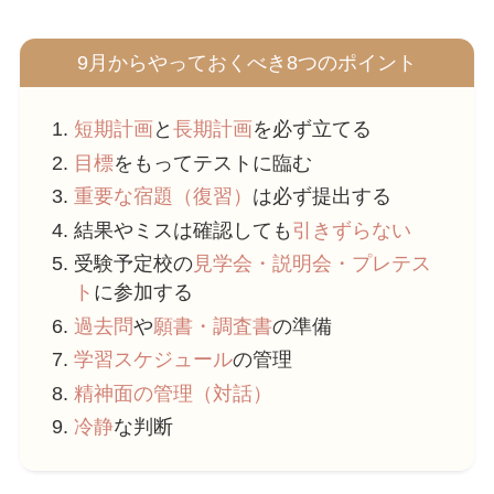
9月からやっておくべき8つのポイント
短期計画
と
長期計画
を必ず立てる
目標
をもってテストに臨む
重要な宿題（復習）
は必ず提出する
結果やミスは確認しても
引きずらない
受験予定校の
見学会・説明会・プレテス
ト
に参加する
過去問
や
願書・調査書
の準備
学習スケジュール
の管理
精神面の管理（対話）
冷静
な判断