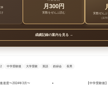
月300円
記事
だけ
実数をぜんぶ読む
実数ぜんぶ
（浜学
成績記録の案内を見る →
2
中学受験後
大学受験
英語
鉄緑会
長男
達度〜2024年3月〜
【中学受験後