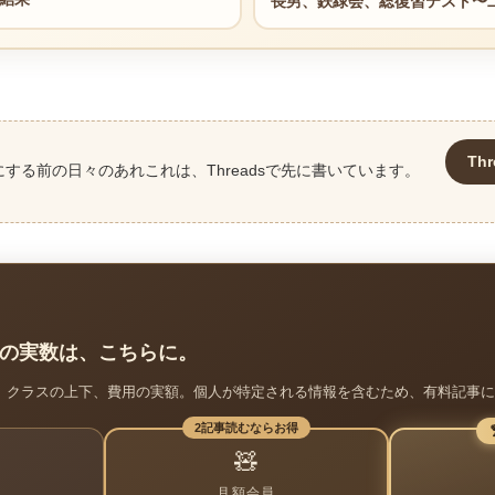
長男、鉄緑会、総復習テスト〜
Th
にする前の日々のあれこれは、Threadsで先に書いています。
の実数は、こちらに。
、クラスの上下、費用の実額。個人が特定される情報を含むため、有料記事に
2記事読むならお得
🧸
月額会員