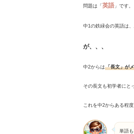
英語
問題は「
」です。
中1の鉄緑会の英語は
が、、、
中2からは
「長文」が
その長文も初学者にと
これを中2からある程
単語も