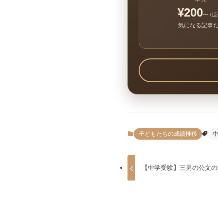
¥200
〜 /1
気になる記事
子どもたちの成績推移
中
【中学受験】三男の公文の進