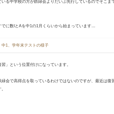
ている中学校の方が鉄緑会よりだいぶ先行しているのでそこま
。
でに数IとAを中1の1月くらいから始まっています…
】中1、学年末テストの様子
復習」という位置付けになっています。
鉄緑会で高得点を取っているわけではないのですが、最近は復
す。