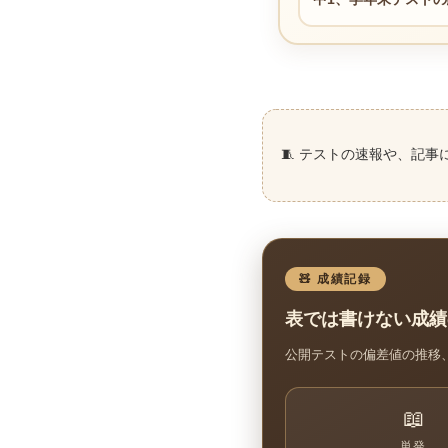
🧵 テストの速報や、記事
🧸 成績記録
表では書けない成績
公開テストの偏差値の推移
📖
単発