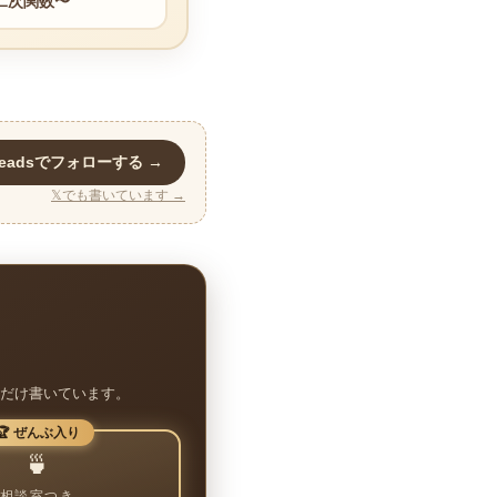
二次関数〜
readsでフォローする →
𝕏でも書いています →
だけ書いています。
🏆 ぜんぶ入り
🍵
相談室つき