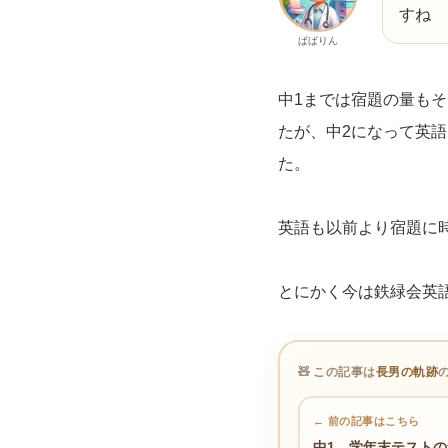
すね
ぱぱりん
中1までは宿題の量も
たが、中2になって英
た。
英語も以前より宿題に
とにかく今は鉄緑会英
🧸 この記事は
長男の軌跡
← 前の記事はこちら
中1、学年末テストの