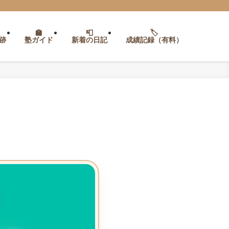
跡
塾ガイド
新着の日記
成績記録（有料）