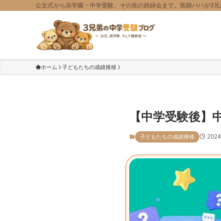
公文式から浜学園・中学受験、その先の鉄緑会まで。医師パパが3兄
ホーム
子どもたちの成績推移
【中学受験後】
202
子どもたちの成績推移