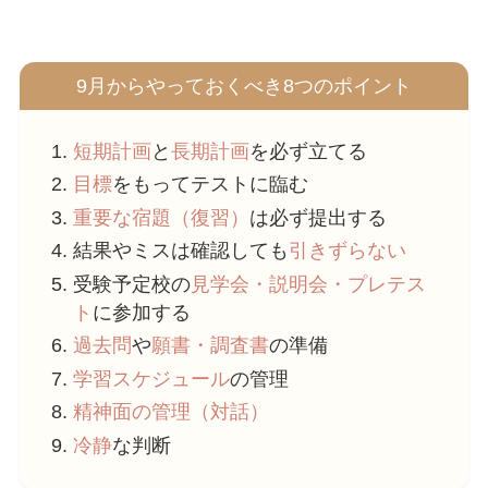
9月からやっておくべき8つのポイント
短期計画
と
長期計画
を必ず立てる
目標
をもってテストに臨む
重要な宿題（復習）
は必ず提出する
結果やミスは確認しても
引きずらない
受験予定校の
見学会・説明会・プレテス
ト
に参加する
過去問
や
願書・調査書
の準備
学習スケジュール
の管理
精神面の管理（対話）
冷静
な判断