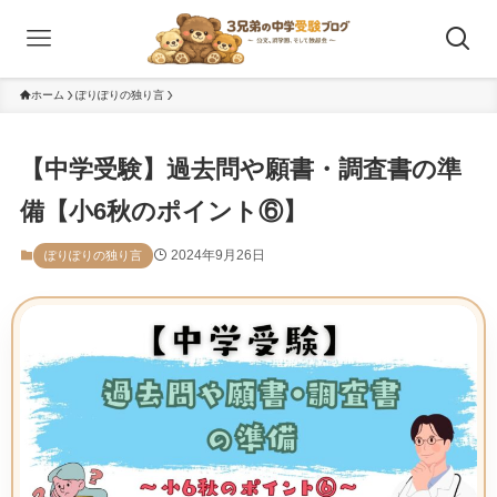
ホーム
ぽりぽりの独り言
【中学受験】過去問や願書・調査書の準
備【小6秋のポイント⑥】
2024年9月26日
ぽりぽりの独り言