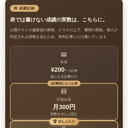
🧸 成績記録
表では書けない成績の実数は、こちらに。
公開テストの偏差値の推移、クラスの上下、費用の実額。個人が
特定される情報を含むため、有料記事にだけ書いています。
📖
単発
¥200
〜 /1記事
気になる記事だけ
2記事読むならお得
🧸
月額会員
月300円
実数をぜんぶ読む
🏆 ぜんぶ入り