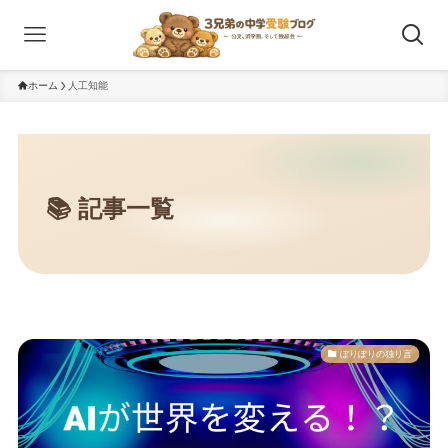
ホーム
人工知能
ぽりぽりの独り言