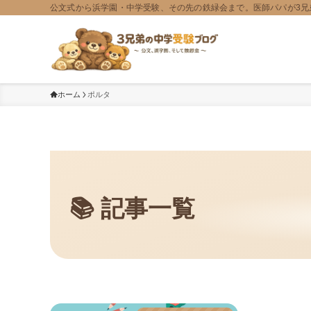
公文式から浜学園・中学受験、その先の鉄緑会まで。医師パパが3兄
ホーム
ポルタ