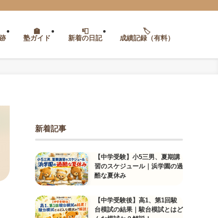
跡
塾ガイド
新着の日記
成績記録（有料）
新着記事
【中学受験】小5三男、夏期講
習のスケジュール｜浜学園の過
酷な夏休み
【中学受験後】高1、第1回駿
台模試の結果｜駿台模試とはど