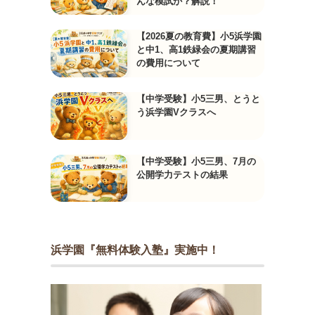
んな模試か？解説！
【2026夏の教育費】小5浜学園
と中1、高1鉄緑会の夏期講習
の費用について
【中学受験】小5三男、とうと
う浜学園Vクラスへ
【中学受験】小5三男、7月の
公開学力テストの結果
浜学園『無料体験入塾』実施中！