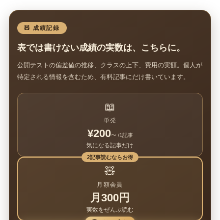
🧸 成績記録
表では書けない成績の実数は、こちらに。
公開テストの偏差値の推移、クラスの上下、費用の実額。個人が
特定される情報を含むため、有料記事にだけ書いています。
📖
単発
¥200
〜 /1記事
気になる記事だけ
2記事読むならお得
🧸
月額会員
月300円
実数をぜんぶ読む