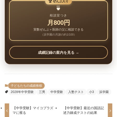
🏆 ぜんぶ入り
🍵
相談室つき
月800円
実数ぜんぶ＋医師の父に相談できる
（浜学園の月謝の約1/100）
成績記録の案内を見る →
子どもたちの成績推移
2028年中学受験
三男
中学受験
入塾テスト
小3
浜学園
【中学受験】マイコプラズ
【中学受験】最近の国語記
マに罹る
述力錬成テストの結果