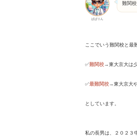
難関校
ぱぱりん
ここでいう難関校と最
✅
難関校
→東大京大は
✅
最難関校
→東大京大
としています。
私の長男は、２０２３