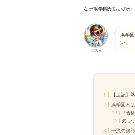
なぜ浜学園が良いのか
浜学園
い。
ぱぱりん
【追記】塾
浜学園と
『合格
気にな
一流の講師