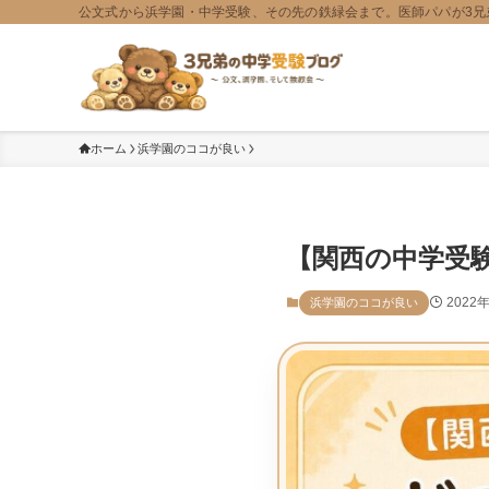
公文式から浜学園・中学受験、その先の鉄緑会まで。医師パパが3兄
ホーム
浜学園のココが良い
【関西の中学受
2022
浜学園のココが良い