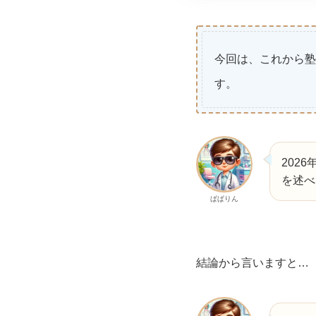
今回は、これから塾
す。
202
を述べ
ぱぱりん
結論から言いますと…