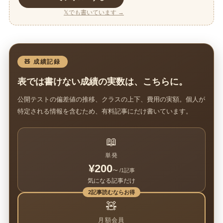
𝕏でも書いています →
🧸 成績記録
表では書けない成績の実数は、こちらに。
公開テストの偏差値の推移、クラスの上下、費用の実額。個人が
特定される情報を含むため、有料記事にだけ書いています。
📖
単発
¥200
〜 /1記事
気になる記事だけ
2記事読むならお得
🧸
月額会員