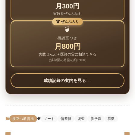
月300円
実数をぜんぶ読む
🏆 ぜんぶ入り
🍵
相談室つき
月800円
実数ぜんぶ＋医師の父に相談できる
（浜学園の月謝の約1/100）
成績記録の案内を見る →
役立つ教育法
ノート
偏差値
復習
浜学園
算数