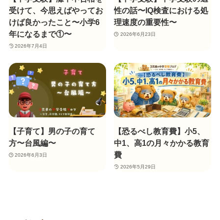
受けて、今思えばやってお
性の話〜IQ検査における処
けば良かったこと〜小学6
理速度の重要性〜
年になるまで①〜
2026年6月23日
2026年7月4日
【子育て】男の子の育て
【恐るべし教育費】小5、
方〜台風編〜
中1、高1の月々かかる教育
費
2026年6月3日
2026年5月29日