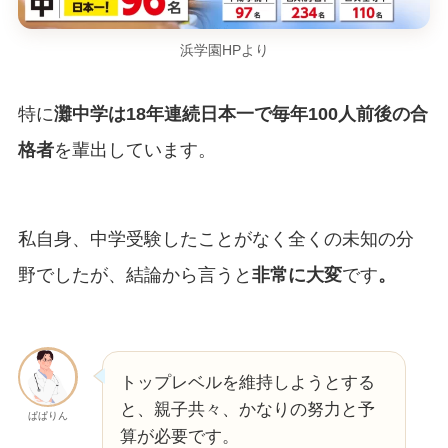
浜学園HPより
特に
灘中学は18年連続日本一で毎年100人前後の合
格者
を輩出しています。
私自身、中学受験したことがなく全くの未知の分
野でしたが、結論から言うと
非常に大変
です
。
トップレベルを維持しようとする
と、親子共々、かなりの努力と予
ぱぱりん
算が必要です。