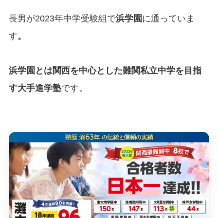
長男が2023年中学受験組で
浜学園
に通っていま
す
。
浜学園とは関西を中心とした難関私立中学を目指
す大手進学塾
です。