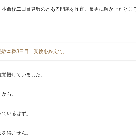
た本命校二日目算数のとある問題を昨夜、長男に解かせたとこ
受験本番3日目、受験を終えて。
は覚悟していました。
すから、
っているはず」
るを得ません。