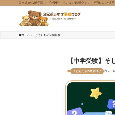
公文式から浜学園・中学受験、その先の鉄緑会まで。医師パパが3兄
ホーム
子どもたちの成績推移
【中学受験】そ
202
子どもたちの成績推移