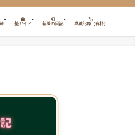
跡
塾ガイド
新着の日記
成績記録（有料）