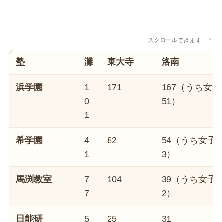
スクロールできます
塾
灘
東大寺
洛南
浜学園
1
171
167（うち女子
0
51）
1
希学園
4
82
54（うち女子2
1
3）
馬渕教室
7
104
39（うち女子1
7
2）
日能研
5
25
31