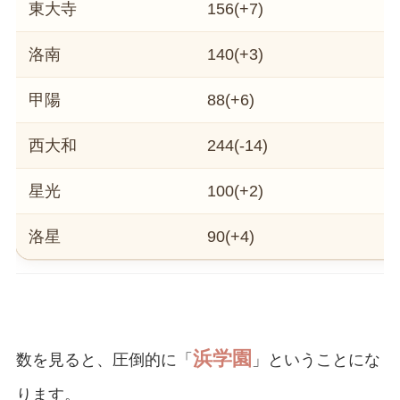
東大寺
156(+7)
6
洛南
140(+3)
6
甲陽
88(+6)
4
西大和
244(-14)
1
星光
100(+2)
3
洛星
90(+4)
1
浜学園
数を見ると、圧倒的に「
」ということにな
ります。