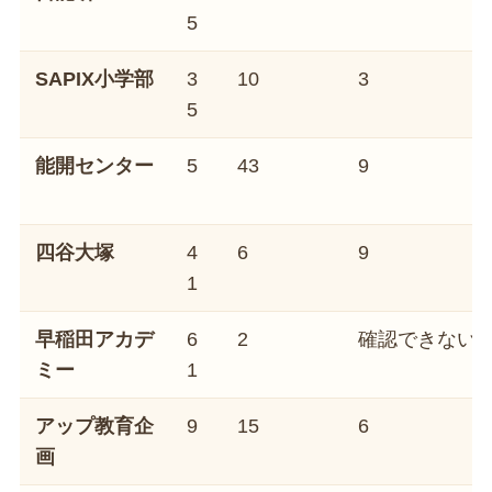
5
SAPIX小学部
3
10
3
5
能開センター
5
43
9
四谷大塚
4
6
9
1
早稲田アカデ
6
2
確認できない
ミー
1
アップ教育企
9
15
6
画