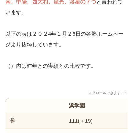
南、甲陽、西大和、星光、洛星の７つ
と言われて
います。
以下の表は２０２4年１月２6日の各塾ホームペー
ジより抜粋しています。
（）内は昨年との実績との比較です。
スクロールできます
浜学園
灘
111(＋19)
5